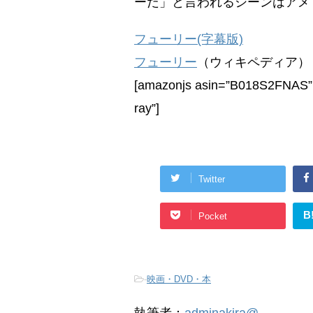
ーだ」と言われるシーンはアメ
フューリー(字幕版)
フューリー
（ウィキペディア）
[amazonjs asin=”B018S2FNAS”
ray”]
Twitter
B
Pocket
-
映画・DVD・本