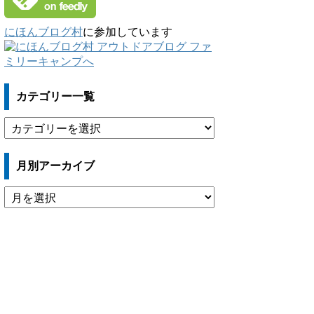
にほんブログ村
に参加しています
カテゴリー一覧
カ
テ
ゴ
月別アーカイブ
リ
ー
月
一
別
覧
ア
ー
カ
イ
ブ