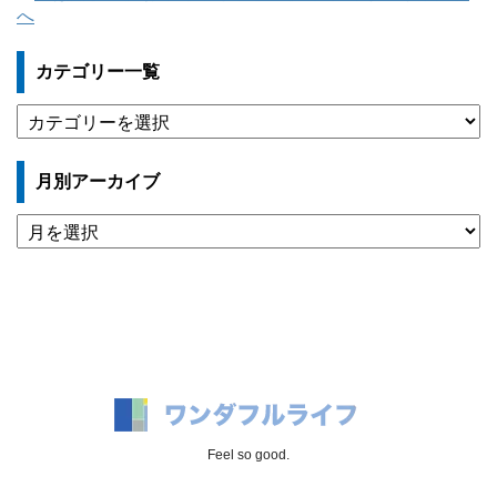
カテゴリー一覧
カ
テ
ゴ
月別アーカイブ
リ
ー
月
一
別
覧
ア
ー
カ
イ
ブ
Feel so good.