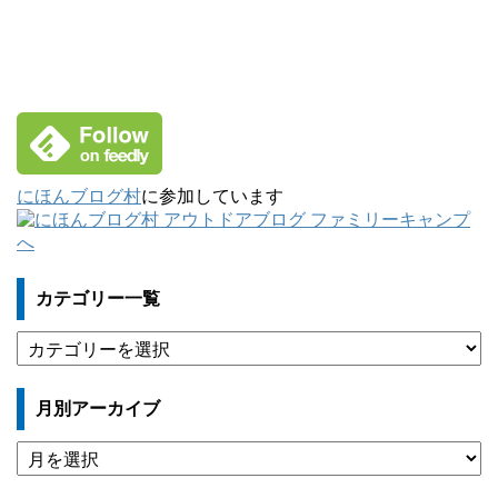
にほんブログ村
に参加しています
カテゴリー一覧
カ
テ
ゴ
月別アーカイブ
リ
ー
月
一
別
覧
ア