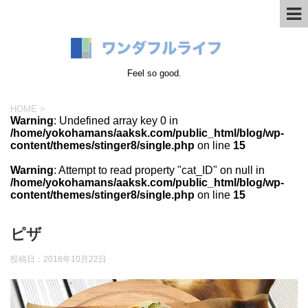
Feel so good.
HOME
>
Warning
: Undefined array key 0 in
/home/yokohamans/aaksk.com/public_html/blog/wp-
content/themes/stinger8/single.php
on line
15
Warning
: Attempt to read property "cat_ID" on null in
/home/yokohamans/aaksk.com/public_html/blog/wp-
content/themes/stinger8/single.php
on line
15
ピザ
投稿日：
2018年10月22日