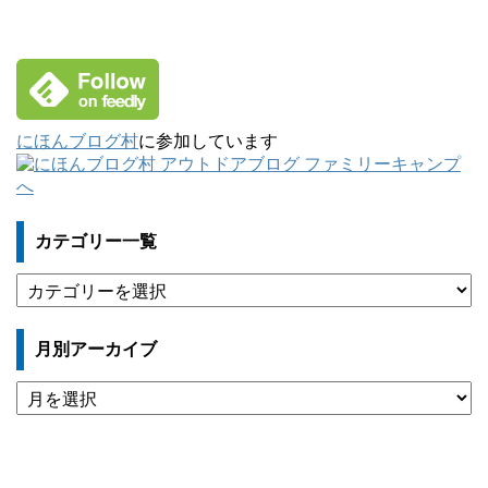
にほんブログ村
に参加しています
カテゴリー一覧
カ
テ
ゴ
月別アーカイブ
リ
ー
月
一
別
覧
ア
ー
カ