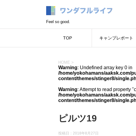
Feel so good.
TOP
キャンプレポート
HOME
>
Warning
: Undefined array key 0 in
/home/yokohamans/aaksk.com/pub
content/themes/stinger8/single.p
Warning
: Attempt to read property "
/home/yokohamans/aaksk.com/pub
content/themes/stinger8/single.p
ピルツ19
投稿日：
2018年8月27日