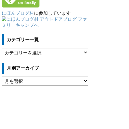
にほんブログ村
に参加しています
カテゴリー一覧
カ
テ
ゴ
月別アーカイブ
リ
ー
月
一
別
覧
ア
ー
カ
イ
ブ