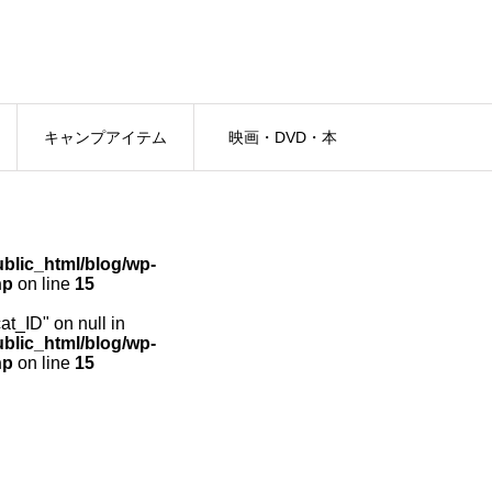
キャンプアイテム
映画・DVD・本
lic_html/blog/wp-
hp
on line
15
cat_ID" on null in
lic_html/blog/wp-
hp
on line
15