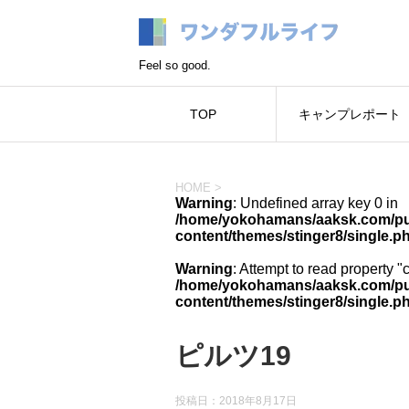
Feel so good.
TOP
キャンプレポート
HOME
>
Warning
: Undefined array key 0 in
/home/yokohamans/aaksk.com/pub
content/themes/stinger8/single.p
Warning
: Attempt to read property "
/home/yokohamans/aaksk.com/pub
content/themes/stinger8/single.p
ピルツ19
投稿日：
2018年8月17日