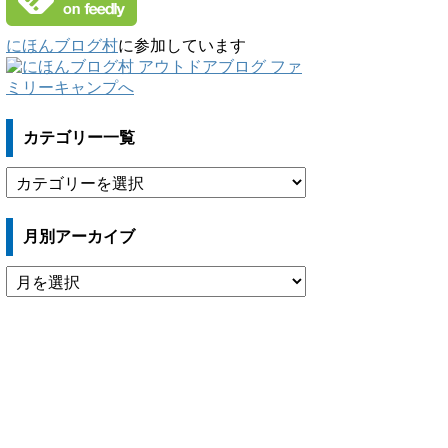
にほんブログ村
に参加しています
カテゴリー一覧
カ
テ
ゴ
月別アーカイブ
リ
ー
月
一
別
覧
ア
ー
カ
イ
ブ