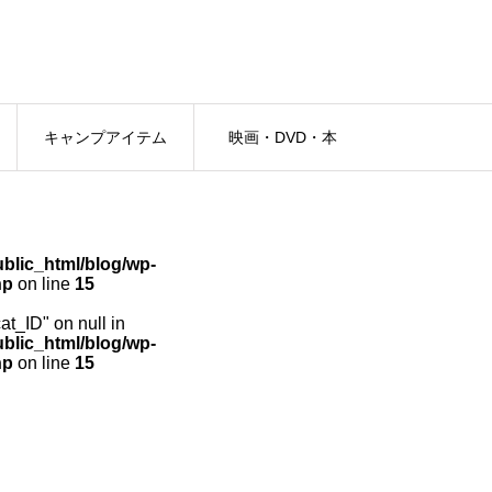
キャンプアイテム
映画・DVD・本
lic_html/blog/wp-
hp
on line
15
cat_ID" on null in
lic_html/blog/wp-
hp
on line
15