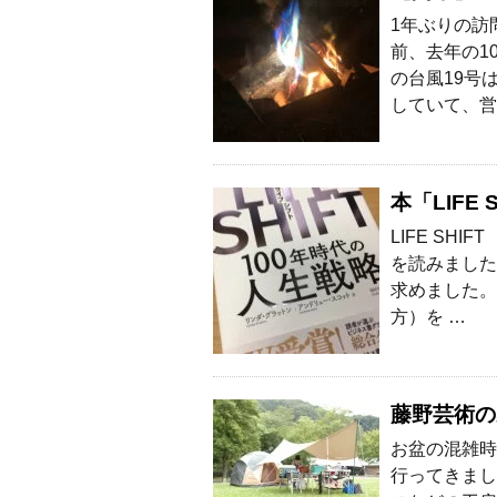
1年ぶりの訪
前、去年の1
の台風19号
していて、営
本「LIFE
LIFE SH
を読みました
求めました。
方）を …
藤野芸術の
お盆の混雑時
行ってきまし