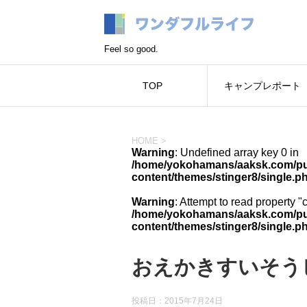
Feel so good.
TOP
キャンプレポート
HOME
>
Warning
: Undefined array key 0 in
/home/yokohamans/aaksk.com/pub
content/themes/stinger8/single.p
Warning
: Attempt to read property "
/home/yokohamans/aaksk.com/pub
content/themes/stinger8/single.p
おえかきすいそう
投稿日：
2015年7月24日