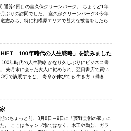
問 通算4回目の室久保グリーンパーク。 ちょうど1年
0月ぶりの訪問でした。 室久保グリーンパーク3 今年
は道志みち、特に相模原エリアで甚大な被害をもたら
 …
 SHIFT 100年時代の人生戦略」を読みました
IFT 100年時代の人生戦略 かなり久しぶりにビジネス書
。 先月末に会った友人に勧められ、翌日書店で買い
 3行で説明すると、 寿命が伸びてる 生き方（働き
家
期のちょっと前、8月8日～9日に「藤野芸術の家」に
た。 ここはキャンプ場ではなく、木工や陶芸、ガラ