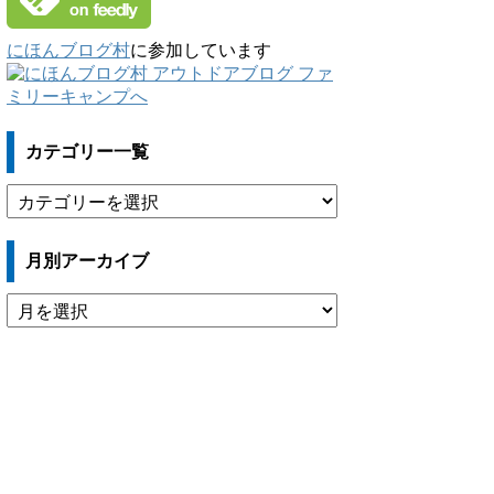
にほんブログ村
に参加しています
カテゴリー一覧
カ
テ
ゴ
月別アーカイブ
リ
ー
月
一
別
覧
ア
ー
カ
イ
ブ