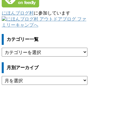
にほんブログ村
に参加しています
カテゴリー一覧
カ
テ
ゴ
月別アーカイブ
リ
ー
月
一
別
覧
ア
ー
カ
イ
ブ