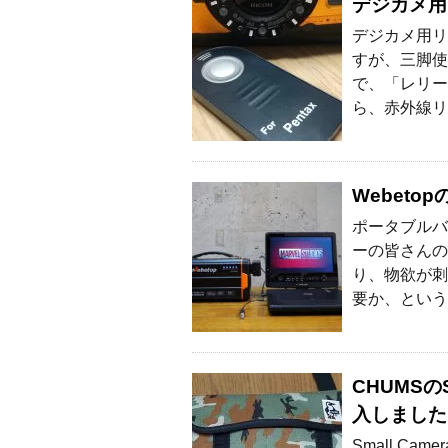
デジカメ用
デジカメ用リ
すが、三脚使
で、「レリー
ら、赤外線リ
Webet
ポータブルバ
ーの皆さんの
り、物欲が刺
要か、という
CHUMSのSm
入しました
Small Cam