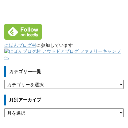
にほんブログ村
に参加しています
カテゴリー一覧
カ
テ
ゴ
月別アーカイブ
リ
ー
月
一
別
覧
ア