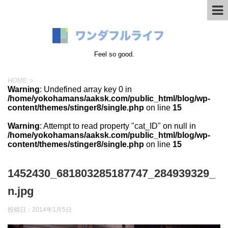
Feel so good.
HOME
>
Warning
: Undefined array key 0 in
/home/yokohamans/aaksk.com/public_html/blog/wp-
content/themes/stinger8/single.php
on line
15
Warning
: Attempt to read property "cat_ID" on null in
/home/yokohamans/aaksk.com/public_html/blog/wp-
content/themes/stinger8/single.php
on line
15
1452430_681803285187747_284939329_
n.jpg
投稿日：
2014年1月5日