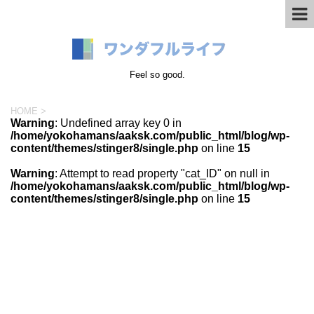
Feel so good.
HOME
>
Warning
: Undefined array key 0 in
/home/yokohamans/aaksk.com/public_html/blog/wp-
content/themes/stinger8/single.php
on line
15
Warning
: Attempt to read property "cat_ID" on null in
/home/yokohamans/aaksk.com/public_html/blog/wp-
content/themes/stinger8/single.php
on line
15