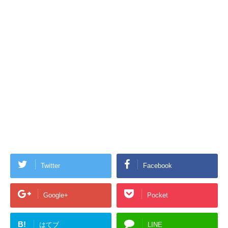
Twitter
Facebook
Google+
Pocket
B!
はてブ
LINE