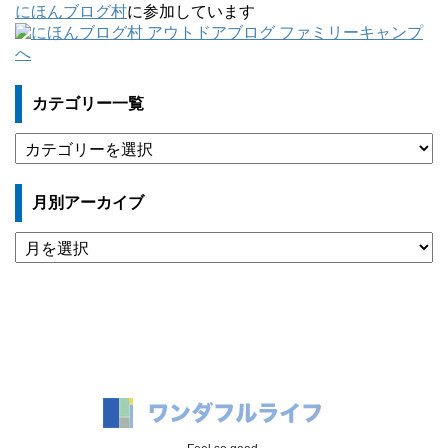
にほんブログ村
に参加しています
カテゴリー一覧
カ
テ
ゴ
月別アーカイブ
リ
ー
月
一
別
覧
ア
ー
カ
イ
ブ