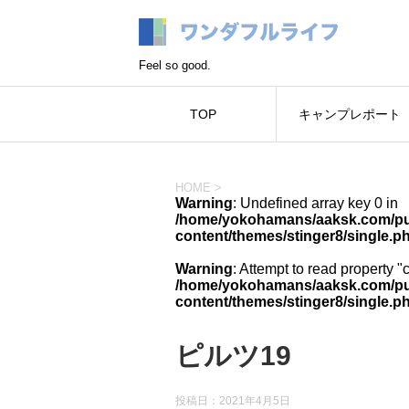
Feel so good.
TOP
キャンプレポート
HOME
>
Warning
: Undefined array key 0 in
/home/yokohamans/aaksk.com/pub
content/themes/stinger8/single.p
Warning
: Attempt to read property "
/home/yokohamans/aaksk.com/pub
content/themes/stinger8/single.p
ピルツ19
投稿日：
2021年4月5日