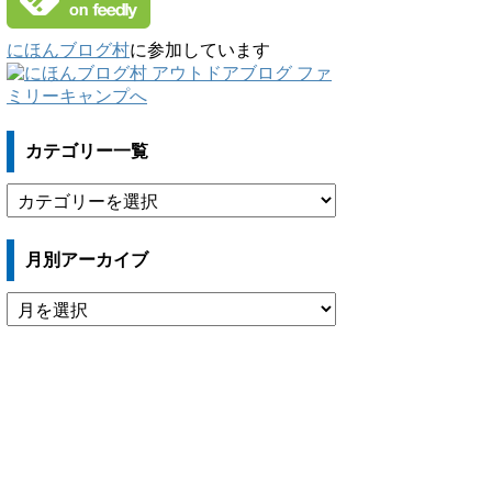
にほんブログ村
に参加しています
カテゴリー一覧
カ
テ
ゴ
月別アーカイブ
リ
ー
月
一
別
覧
ア
ー
カ
イ
ブ