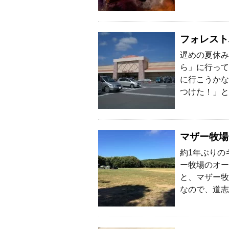
フォレスト
遅めの夏休み
ら」に行って
に行こうかな
つけた！」と
マザー牧場
約1年ぶりの
ー牧場のオー
と、マザー牧
なので、道志