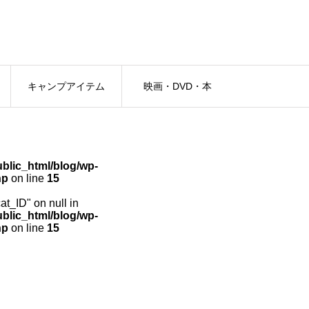
キャンプアイテム
映画・DVD・本
lic_html/blog/wp-
hp
on line
15
cat_ID" on null in
lic_html/blog/wp-
hp
on line
15