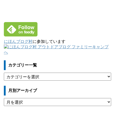
にほんブログ村
に参加しています
カテゴリー一覧
カ
テ
ゴ
月別アーカイブ
リ
ー
月
一
別
覧
ア