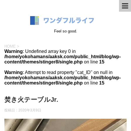
Feel so good.
HOME
>
Warning
: Undefined array key 0 in
/home/yokohamans/aaksk.com/public_html/blog/wp-
content/themes/stinger8/single.php
on line
15
Warning
: Attempt to read property "cat_ID" on null in
/home/yokohamans/aaksk.com/public_html/blog/wp-
content/themes/stinger8/single.php
on line
15
焚き火テーブルJr.
投稿日：
2020年3月9日