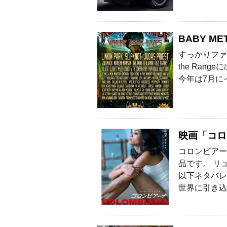
BABY M
すっかりファン
the Ran
今年は7月にイ
映画「コロ
コロンビアー
品です。 リ
以下ネタバレ
世界に引き込