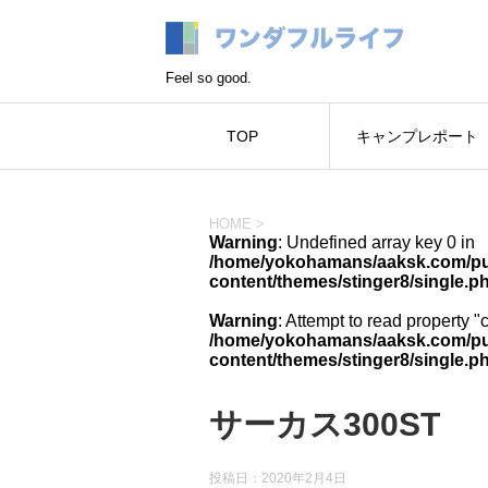
Feel so good.
TOP
キャンプレポート
HOME
>
Warning
: Undefined array key 0 in
/home/yokohamans/aaksk.com/pub
content/themes/stinger8/single.p
Warning
: Attempt to read property "
/home/yokohamans/aaksk.com/pub
content/themes/stinger8/single.p
サーカス300ST
投稿日：
2020年2月4日