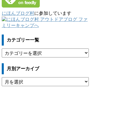
にほんブログ村
に参加しています
カテゴリー一覧
カ
テ
ゴ
月別アーカイブ
リ
ー
月
一
別
覧
ア
ー
カ
イ
ブ