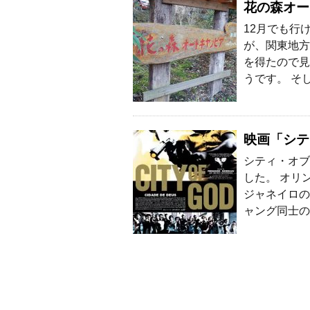
花の森オー
12月でも行
が、関東地方
を得たので見
うです。 そ
映画「シテ
シティ・オブ
した。 オリ
ジャネイロの
ャング同士の