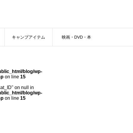
キャンプアイテム
映画・DVD・本
lic_html/blog/wp-
hp
on line
15
cat_ID" on null in
lic_html/blog/wp-
hp
on line
15