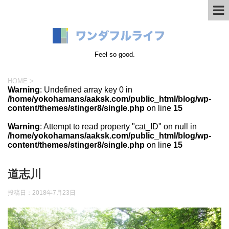
Feel so good.
HOME
>
Warning
: Undefined array key 0 in
/home/yokohamans/aaksk.com/public_html/blog/wp-
content/themes/stinger8/single.php
on line
15
Warning
: Attempt to read property "cat_ID" on null in
/home/yokohamans/aaksk.com/public_html/blog/wp-
content/themes/stinger8/single.php
on line
15
道志川
投稿日：
2018年7月23日