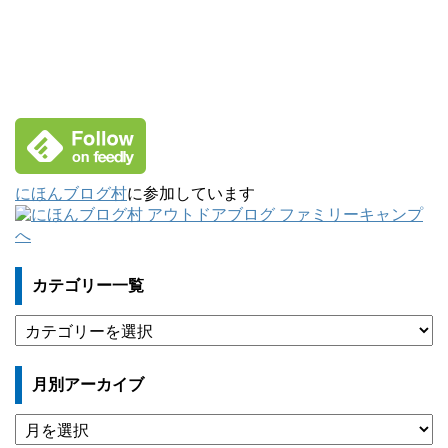
にほんブログ村
に参加しています
カテゴリー一覧
カ
テ
ゴ
月別アーカイブ
リ
ー
月
一
別