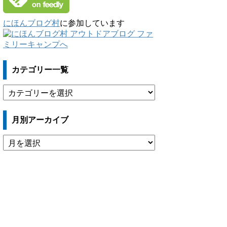
にほんブログ村
に参加しています
カテゴリー一覧
カ
テ
ゴ
月別アーカイブ
リ
ー
月
一
別
覧
ア
ー
カ
イ
ブ