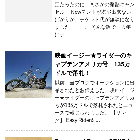
定だったのに、まさかの発熱キャン
セル！ Newテントが堪能出来ない
ばかりか、チケット代が無駄になり
ました・・・。 そんな訳で、去年
はテ …
映画イージー★ライダーのキ
ャプテンアメリカ号 135万
ドルで落札！
以前、当ブログでオークションに出
品されたとお伝えした、映画イージ
ー★ライダーのキャプテンアメリカ
号が135万ドルで落札されたとニュ
ースで報じられました。 【リン
ク】‘Easy Rider& …