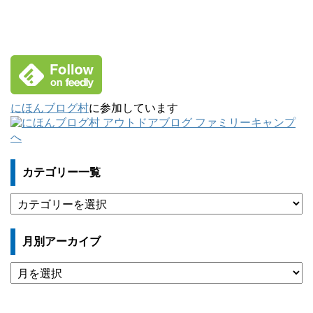
にほんブログ村
に参加しています
カテゴリー一覧
カ
テ
ゴ
月別アーカイブ
リ
ー
月
一
別
覧
ア
ー