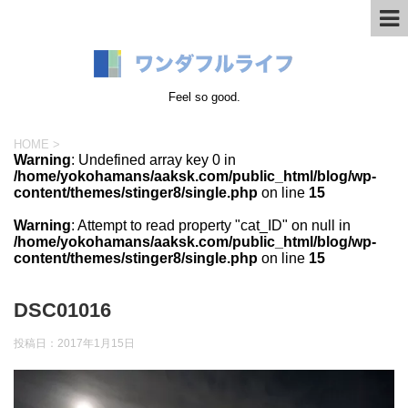
Feel so good.
HOME
>
Warning
: Undefined array key 0 in
/home/yokohamans/aaksk.com/public_html/blog/wp-
content/themes/stinger8/single.php
on line
15
Warning
: Attempt to read property "cat_ID" on null in
/home/yokohamans/aaksk.com/public_html/blog/wp-
content/themes/stinger8/single.php
on line
15
DSC01016
投稿日：
2017年1月15日