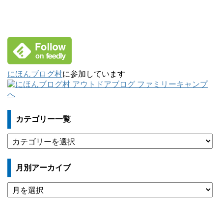
にほんブログ村
に参加しています
カテゴリー一覧
カ
テ
ゴ
月別アーカイブ
リ
ー
月
一
別
覧
ア
ー