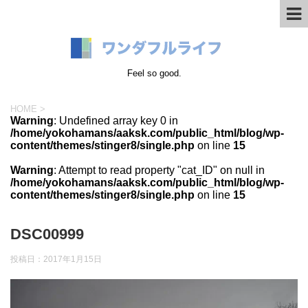
Feel so good.
HOME
>
Warning
: Undefined array key 0 in
/home/yokohamans/aaksk.com/public_html/blog/wp-
content/themes/stinger8/single.php
on line
15
Warning
: Attempt to read property "cat_ID" on null in
/home/yokohamans/aaksk.com/public_html/blog/wp-
content/themes/stinger8/single.php
on line
15
DSC00999
投稿日：
2017年1月15日