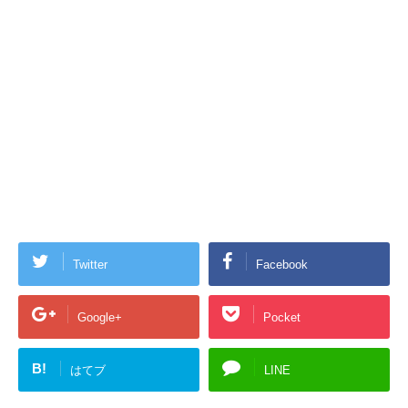
Twitter
Facebook
Google+
Pocket
B!
はてブ
LINE