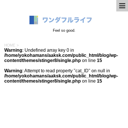
Feel so good.
HOME
>
Warning
: Undefined array key 0 in
/home/yokohamans/aaksk.com/public_html/blog/wp-
content/themes/stinger8/single.php
on line
15
Warning
: Attempt to read property "cat_ID" on null in
/home/yokohamans/aaksk.com/public_html/blog/wp-
content/themes/stinger8/single.php
on line
15