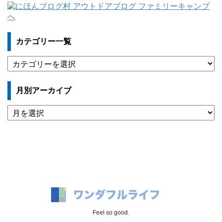
カテゴリー一覧
カ
テ
ゴ
月別アーカイブ
リ
ー
月
一
別
覧
ア
ー
カ
イ
ブ
Feel so good.