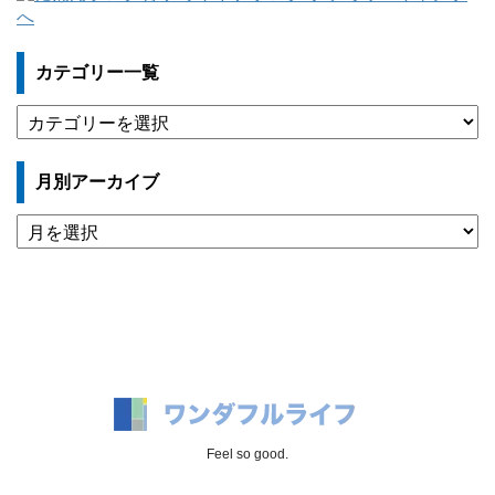
カテゴリー一覧
カ
テ
ゴ
月別アーカイブ
リ
ー
月
一
別
覧
ア
ー
カ
イ
ブ
Feel so good.