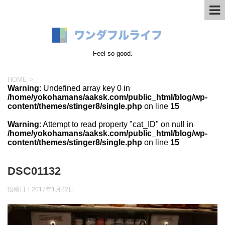
Feel so good.
HOME
>
Warning
: Undefined array key 0 in
/home/yokohamans/aaksk.com/public_html/blog/wp-
content/themes/stinger8/single.php
on line
15
Warning
: Attempt to read property "cat_ID" on null in
/home/yokohamans/aaksk.com/public_html/blog/wp-
content/themes/stinger8/single.php
on line
15
DSC01132
投稿日：
2017年1月22日