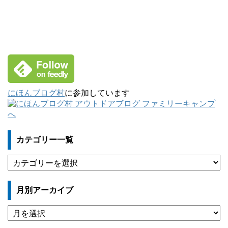
にほんブログ村
に参加しています
カテゴリー一覧
カ
テ
ゴ
月別アーカイブ
リ
ー
月
一
別
覧