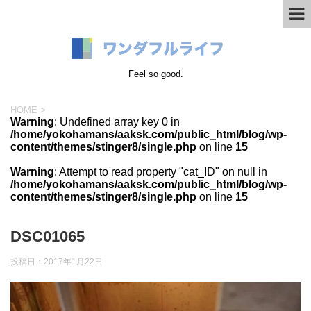
Feel so good.
HOME
>
Warning
: Undefined array key 0 in
/home/yokohamans/aaksk.com/public_html/blog/wp-
content/themes/stinger8/single.php
on line
15
Warning
: Attempt to read property "cat_ID" on null in
/home/yokohamans/aaksk.com/public_html/blog/wp-
content/themes/stinger8/single.php
on line
15
DSC01065
投稿日：
2017年1月22日