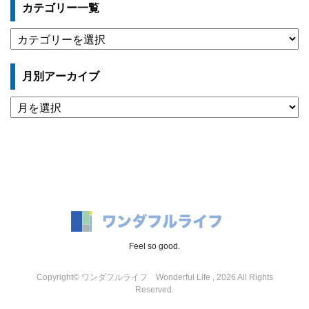
カテゴリー一覧
カ
テ
ゴ
月別アーカイブ
リ
ー
月
一
別
覧
ア
ー
カ
イ
ブ
Feel so good.
Copyright© ワンダフルライフ Wonderful Life , 2026 All Rights
Reserved.