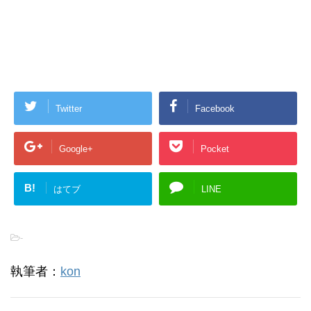
Twitter
Facebook
Google+
Pocket
B!
はてブ
LINE
-
執筆者：
kon