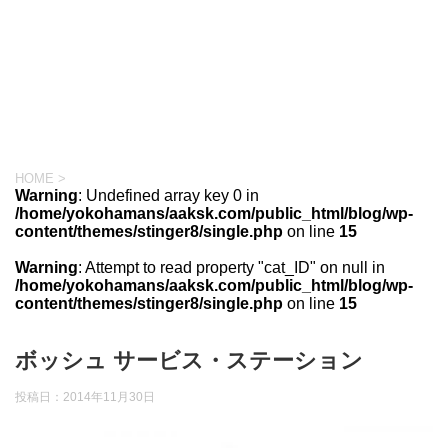
HOME
>
Warning
: Undefined array key 0 in
/home/yokohamans/aaksk.com/public_html/blog/wp-
content/themes/stinger8/single.php
on line
15
Warning
: Attempt to read property "cat_ID" on null in
/home/yokohamans/aaksk.com/public_html/blog/wp-
content/themes/stinger8/single.php
on line
15
ボッシュ サービス・ステーション
投稿日：
2014年11月30日