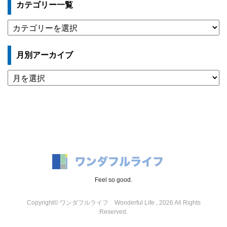
カテゴリー一覧
カ
テ
ゴ
月別アーカイブ
リ
ー
月
一
別
覧
ア
ー
カ
イ
ブ
Feel so good.
Copyright© ワンダフルライフ Wonderful Life , 2026 All Rights
Reserved.