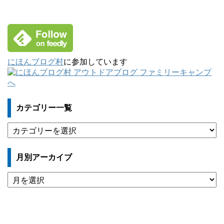
にほんブログ村
に参加しています
カテゴリー一覧
カ
テ
ゴ
月別アーカイブ
リ
ー
月
一
別
覧
ア
ー
カ