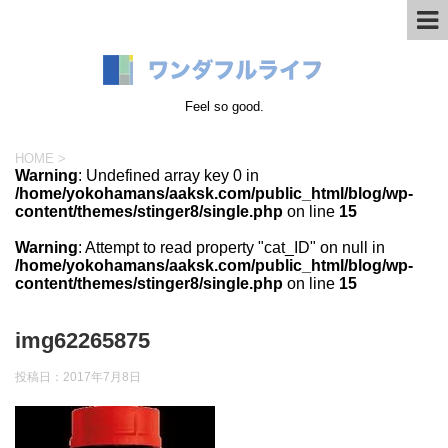
Feel so good.
HOME
>
Warning
: Undefined array key 0 in
/home/yokohamans/aaksk.com/public_html/blog/wp-
content/themes/stinger8/single.php
on line
15
Warning
: Attempt to read property "cat_ID" on null in
/home/yokohamans/aaksk.com/public_html/blog/wp-
content/themes/stinger8/single.php
on line
15
img62265875
投稿日：
2017年7月8日