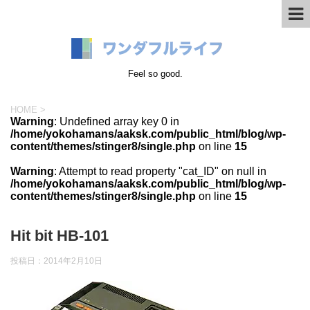
Feel so good.
HOME
>
Warning
: Undefined array key 0 in
/home/yokohamans/aaksk.com/public_html/blog/wp-
content/themes/stinger8/single.php
on line
15
Warning
: Attempt to read property "cat_ID" on null in
/home/yokohamans/aaksk.com/public_html/blog/wp-
content/themes/stinger8/single.php
on line
15
Hit bit HB-101
投稿日：
2014年2月10日