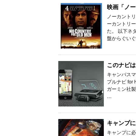
映画「ノー
ノーカントリ
ーカントリー
た。 以下ネ
盤からぐいぐ
このナビは
キャンバスマ
プルナビ fo
ガーミン社製
…
キャンプに
キャンプに必