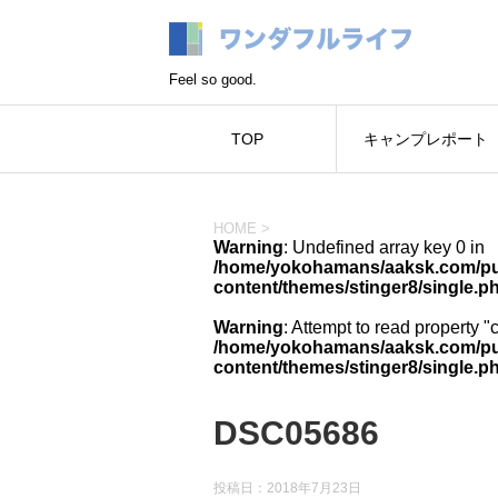
Feel so good.
TOP
キャンプレポート
HOME
>
Warning
: Undefined array key 0 in
/home/yokohamans/aaksk.com/pub
content/themes/stinger8/single.p
Warning
: Attempt to read property "
/home/yokohamans/aaksk.com/pub
content/themes/stinger8/single.p
DSC05686
投稿日：
2018年7月23日