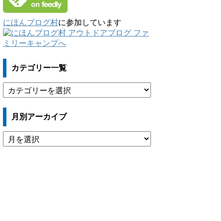
にほんブログ村
に参加しています
カテゴリー一覧
カ
テ
ゴ
月別アーカイブ
リ
ー
月
一
別
覧
ア
ー
カ
イ
ブ