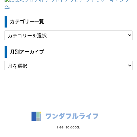
カテゴリー一覧
カ
テ
ゴ
月別アーカイブ
リ
ー
月
一
別
覧
ア
ー
カ
イ
ブ
Feel so good.