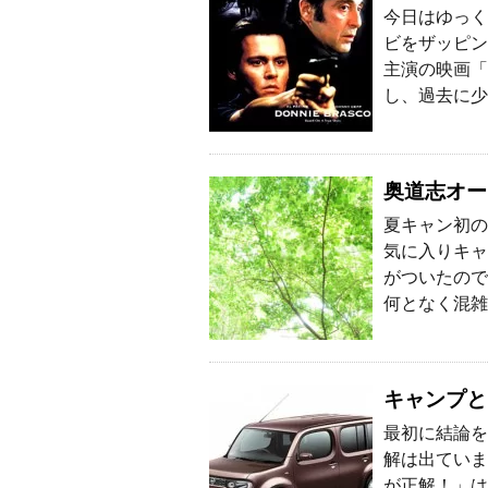
今日はゆっく
ビをザッピン
主演の映画「
し、過去に少
奥道志オー
夏キャン初の
気に入りキャ
がついたので
何となく混雑
キャンプと
最初に結論を
解は出ていま
が正解！」は