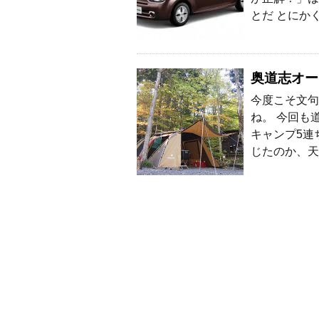
とだ とにか
奥道志オー
今度こそ文句
ね。 今回も
キャンプ5連
じたのか、天