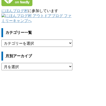
にほんブログ村
に参加しています
カテゴリー一覧
カ
テ
ゴ
月別アーカイブ
リ
ー
月
一
別
覧
ア
ー
カ
イ
ブ