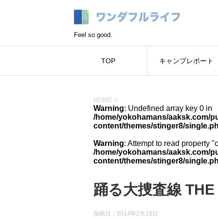
Feel so good.
TOP
キャンプレポート
HOME
>
Warning
: Undefined array key 0 in
/home/yokohamans/aaksk.com/pub
content/themes/stinger8/single.p
Warning
: Attempt to read property "
/home/yokohamans/aaksk.com/pub
content/themes/stinger8/single.p
踊る大捜査線 THE 
投稿日：
2014年2月10日