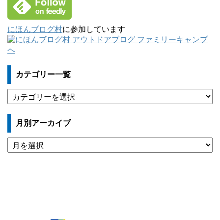
にほんブログ村
に参加しています
カテゴリー一覧
カ
テ
ゴ
月別アーカイブ
リ
ー
月
一
別
覧
ア
ー
カ
イ
ブ