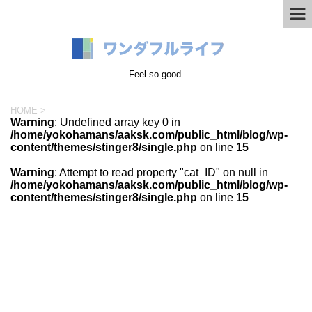
Feel so good.
HOME
>
Warning
: Undefined array key 0 in
/home/yokohamans/aaksk.com/public_html/blog/wp-
content/themes/stinger8/single.php
on line
15
Warning
: Attempt to read property "cat_ID" on null in
/home/yokohamans/aaksk.com/public_html/blog/wp-
content/themes/stinger8/single.php
on line
15