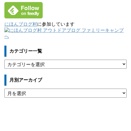
にほんブログ村
に参加しています
カテゴリー一覧
カ
テ
ゴ
月別アーカイブ
リ
ー
月
一
別
覧
ア
ー
カ
イ
ブ