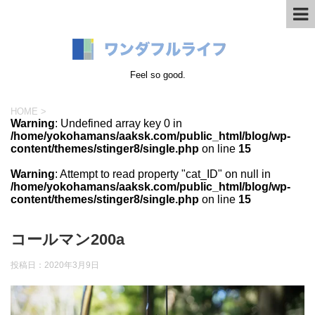
Feel so good.
HOME
>
Warning
: Undefined array key 0 in
/home/yokohamans/aaksk.com/public_html/blog/wp-
content/themes/stinger8/single.php
on line
15
Warning
: Attempt to read property "cat_ID" on null in
/home/yokohamans/aaksk.com/public_html/blog/wp-
content/themes/stinger8/single.php
on line
15
コールマン200a
投稿日：
2020年3月9日