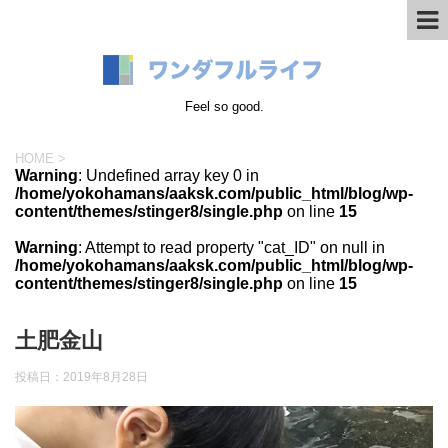
Feel so good.
HOME
>
Warning
: Undefined array key 0 in
/home/yokohamans/aaksk.com/public_html/blog/wp-
content/themes/stinger8/single.php
on line
15
Warning
: Attempt to read property "cat_ID" on null in
/home/yokohamans/aaksk.com/public_html/blog/wp-
content/themes/stinger8/single.php
on line
15
土肥金山
投稿日：
2019年8月28日