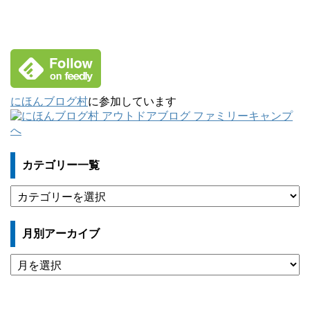
にほんブログ村
に参加しています
カテゴリー一覧
カ
テ
ゴ
月別アーカイブ
リ
ー
月
一
別
覧
ア
ー