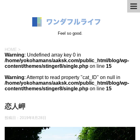
Feel so good.
HOME
>
Warning
: Undefined array key 0 in
/home/yokohamans/aaksk.com/public_html/blog/wp-
content/themes/stinger8/single.php
on line
15
Warning
: Attempt to read property "cat_ID" on null in
/home/yokohamans/aaksk.com/public_html/blog/wp-
content/themes/stinger8/single.php
on line
15
恋人岬
投稿日：
2019年8月28日