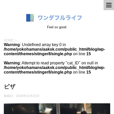
Feel so good.
HOME
>
Warning
: Undefined array key 0 in
/home/yokohamans/aaksk.com/public_html/blog/wp-
content/themes/stinger8/single.php
on line
15
Warning
: Attempt to read property "cat_ID" on null in
/home/yokohamans/aaksk.com/public_html/blog/wp-
content/themes/stinger8/single.php
on line
15
ピザ
投稿日：
2018年10月22日