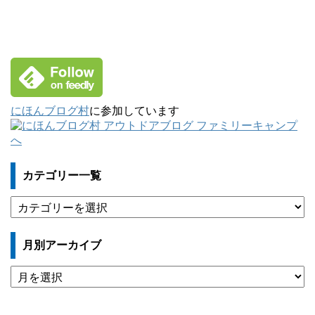
にほんブログ村
に参加しています
カテゴリー一覧
カ
テ
ゴ
月別アーカイブ
リ
ー
月
一
別
覧
ア