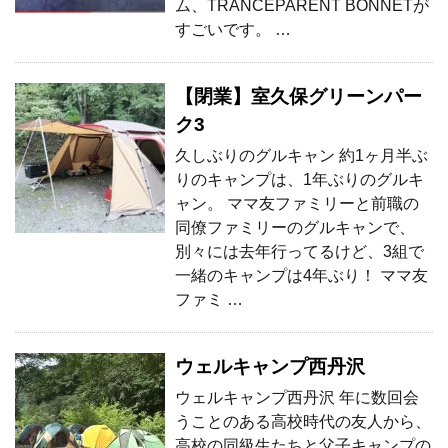
ム、TRANCEPARENT BONNETが
すごいです。 …
【閉業】室久保グリーンパー
ク3
久しぶりのグルキャン 約1ヶ月半ぶ
りのキャンプは、1年ぶりのグルキ
ャン。 ママ友ファミリーと前職の
同僚ファミリーのグルキャンで、
別々には去年行ってるけど、3組で
一緒のキャンプは4年ぶり！ ママ友
ファミ …
ウェルキャンプ西丹沢
ウェルキャンプ西丹沢 年に数回会
うことのある高校時代の友人から、
高校の同級生たちと父子キャンプの