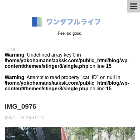
Feel so good.
HOME
>
Warning
: Undefined array key 0 in
/home/yokohamans/aaksk.com/public_html/blog/wp-
content/themes/stinger8/single.php
on line
15
Warning
: Attempt to read property "cat_ID" on null in
/home/yokohamans/aaksk.com/public_html/blog/wp-
content/themes/stinger8/single.php
on line
15
IMG_0976
投稿日：
2018年4月1日