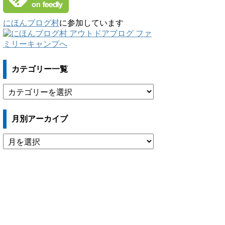
にほんブログ村
に参加しています
カテゴリー一覧
カ
テ
ゴ
月別アーカイブ
リ
ー
月
一
別
覧
ア
ー
カ
イ
ブ