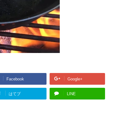
Facebook
Google+
!
はてブ
LINE