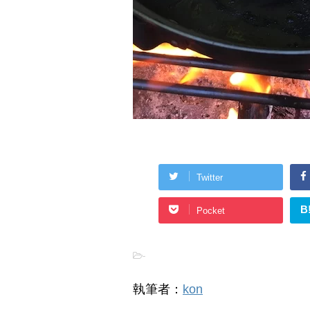
Twitter
B
Pocket
-
執筆者：
kon