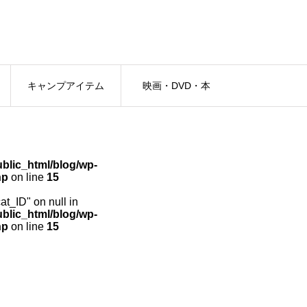
キャンプアイテム
映画・DVD・本
lic_html/blog/wp-
hp
on line
15
cat_ID" on null in
lic_html/blog/wp-
hp
on line
15