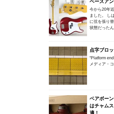
ベースアン
今から20年
ました。 し
に弦を張り替
状態だったん
点字ブロッ
“Platform e
メディア・コ
ベアボーン
はチャムス
適！