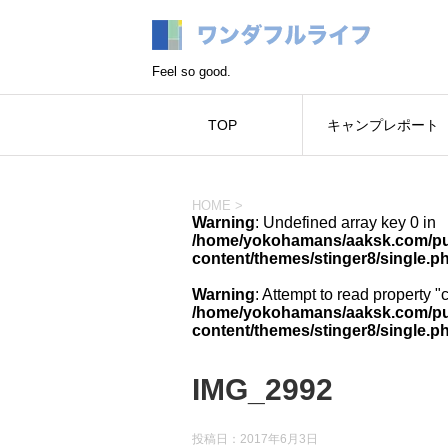
Feel so good.
TOP
キャンプレポート
HOME
>
Warning
: Undefined array key 0 in
/home/yokohamans/aaksk.com/pub
content/themes/stinger8/single.p
Warning
: Attempt to read property "
/home/yokohamans/aaksk.com/pub
content/themes/stinger8/single.p
IMG_2992
投稿日：
2017年6月3日