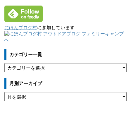
にほんブログ村
に参加しています
カテゴリー一覧
カ
テ
ゴ
月別アーカイブ
リ
ー
月
一
別
覧
ア
ー
カ
イ