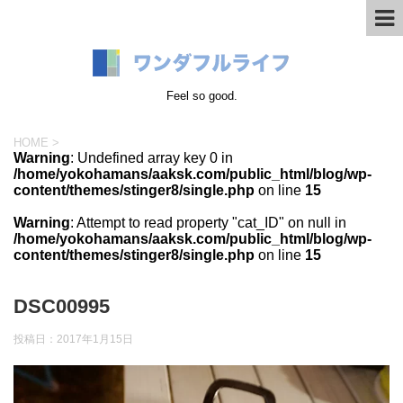
Feel so good.
HOME
>
Warning
: Undefined array key 0 in
/home/yokohamans/aaksk.com/public_html/blog/wp-
content/themes/stinger8/single.php
on line
15
Warning
: Attempt to read property "cat_ID" on null in
/home/yokohamans/aaksk.com/public_html/blog/wp-
content/themes/stinger8/single.php
on line
15
DSC00995
投稿日：
2017年1月15日