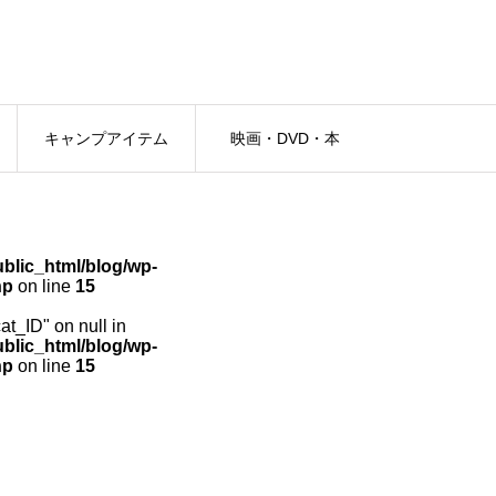
キャンプアイテム
映画・DVD・本
lic_html/blog/wp-
hp
on line
15
cat_ID" on null in
lic_html/blog/wp-
hp
on line
15