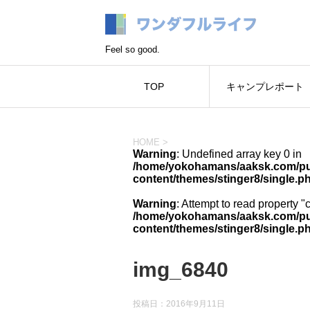
Feel so good.
TOP
キャンプレポート
HOME
>
Warning
: Undefined array key 0 in
/home/yokohamans/aaksk.com/pub
content/themes/stinger8/single.p
Warning
: Attempt to read property "
/home/yokohamans/aaksk.com/pub
content/themes/stinger8/single.p
img_6840
投稿日：
2016年9月11日