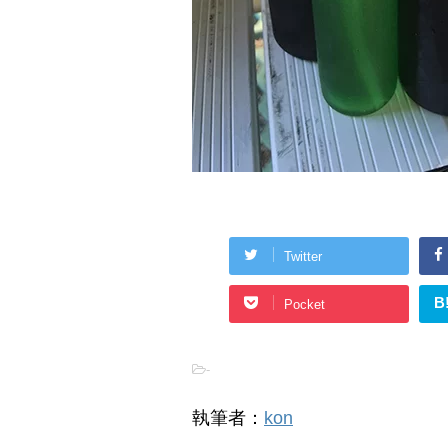
Twitter
B
Pocket
-
執筆者：
kon