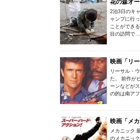
花の森オー
2泊3日のキ
ャンプに行っ
ことができる
目の訪問で 
映画「リー
リーサル・ウ
た。 前作が
ーンなどがス
の的は南アフ
映画「メカ
メカニック 
のメカニック