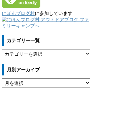
にほんブログ村
に参加しています
カテゴリー一覧
カ
テ
ゴ
月別アーカイブ
リ
ー
月
一
別
覧
ア
ー
カ
イ
ブ