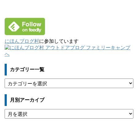
にほんブログ村
に参加しています
カテゴリー一覧
カ
テ
ゴ
月別アーカイブ
リ
ー
月
一
別
覧
ア
ー
カ