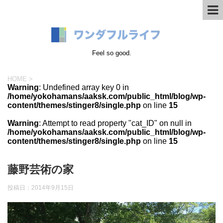
Feel so good.
HOME
>
Warning
: Undefined array key 0 in
/home/yokohamans/aaksk.com/public_html/blog/wp-
content/themes/stinger8/single.php
on line
15
Warning
: Attempt to read property "cat_ID" on null in
/home/yokohamans/aaksk.com/public_html/blog/wp-
content/themes/stinger8/single.php
on line
15
藤野芸術の家
投稿日：
2014年9月15日