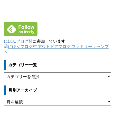
にほんブログ村
に参加しています
カテゴリー一覧
カ
テ
ゴ
月別アーカイブ
リ
ー
月
一
別
覧
ア