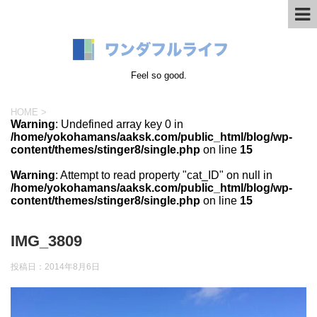
Feel so good.
HOME
>
Warning
: Undefined array key 0 in
/home/yokohamans/aaksk.com/public_html/blog/wp-
content/themes/stinger8/single.php
on line
15
Warning
: Attempt to read property "cat_ID" on null in
/home/yokohamans/aaksk.com/public_html/blog/wp-
content/themes/stinger8/single.php
on line
15
IMG_3809
投稿日：
2014年8月6日