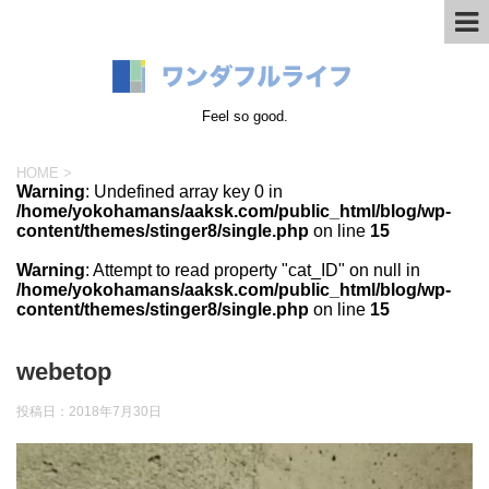
Feel so good.
HOME
>
Warning
: Undefined array key 0 in
/home/yokohamans/aaksk.com/public_html/blog/wp-
content/themes/stinger8/single.php
on line
15
Warning
: Attempt to read property "cat_ID" on null in
/home/yokohamans/aaksk.com/public_html/blog/wp-
content/themes/stinger8/single.php
on line
15
webetop
投稿日：
2018年7月30日