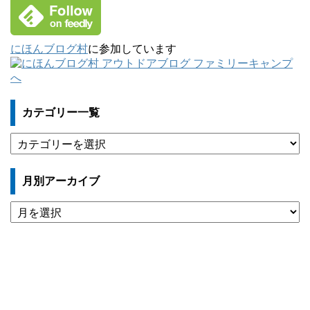
にほんブログ村
に参加しています
カテゴリー一覧
カ
テ
ゴ
月別アーカイブ
リ
ー
月
一
別
覧
ア
ー
カ
イ
ブ