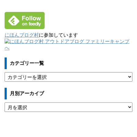
にほんブログ村
に参加しています
カテゴリー一覧
カ
テ
ゴ
月別アーカイブ
リ
ー
月
一
別
覧
ア
ー
カ