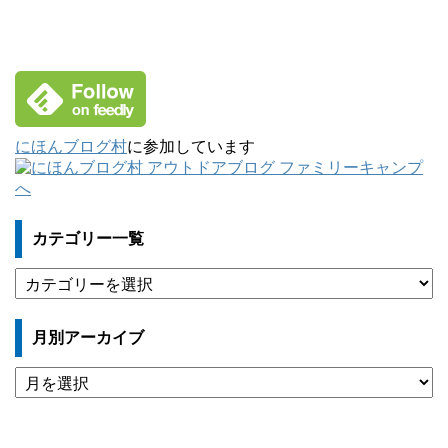
にほんブログ村
に参加しています
カテゴリー一覧
カ
テ
ゴ
月別アーカイブ
リ
ー
月
一
別
覧
ア
ー