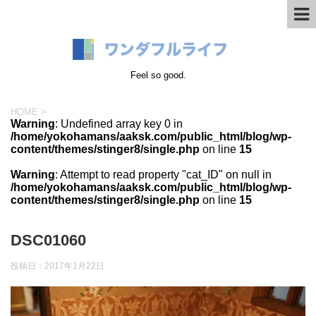
Feel so good.
HOME
>
Warning
: Undefined array key 0 in
/home/yokohamans/aaksk.com/public_html/blog/wp-
content/themes/stinger8/single.php
on line
15
Warning
: Attempt to read property "cat_ID" on null in
/home/yokohamans/aaksk.com/public_html/blog/wp-
content/themes/stinger8/single.php
on line
15
DSC01060
投稿日：
2017年1月22日