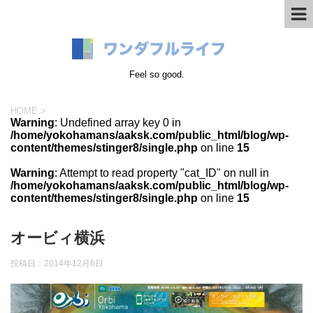
Feel so good.
HOME
>
Warning
: Undefined array key 0 in
/home/yokohamans/aaksk.com/public_html/blog/wp-
content/themes/stinger8/single.php
on line
15
Warning
: Attempt to read property "cat_ID" on null in
/home/yokohamans/aaksk.com/public_html/blog/wp-
content/themes/stinger8/single.php
on line
15
オービィ横浜
投稿日：
2014年12月6日