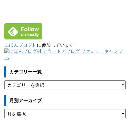
にほんブログ村
に参加しています
カテゴリー一覧
カ
テ
ゴ
月別アーカイブ
リ
ー
月
一
別
覧
ア
ー