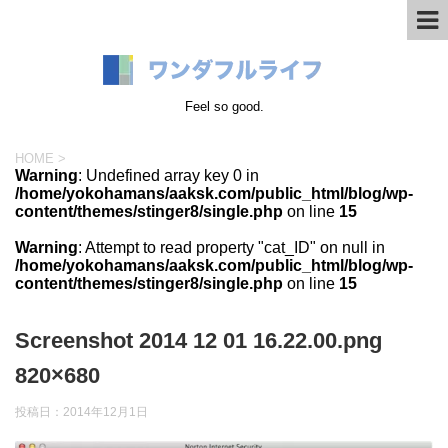
Feel so good.
HOME
>
Warning
: Undefined array key 0 in
/home/yokohamans/aaksk.com/public_html/blog/wp-
content/themes/stinger8/single.php
on line
15
Warning
: Attempt to read property "cat_ID" on null in
/home/yokohamans/aaksk.com/public_html/blog/wp-
content/themes/stinger8/single.php
on line
15
Screenshot 2014 12 01 16.22.00.png
820×680
投稿日：
2014年12月1日