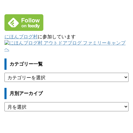
にほんブログ村
に参加しています
カテゴリー一覧
カ
テ
ゴ
月別アーカイブ
リ
ー
月
一
別
覧
ア
ー
カ