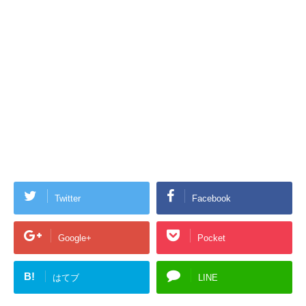
Twitter
Facebook
Google+
Pocket
B!
はてブ
LINE