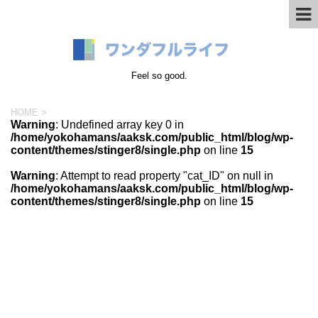
Feel so good.
HOME
>
Warning
: Undefined array key 0 in
/home/yokohamans/aaksk.com/public_html/blog/wp-
content/themes/stinger8/single.php
on line
15
Warning
: Attempt to read property "cat_ID" on null in
/home/yokohamans/aaksk.com/public_html/blog/wp-
content/themes/stinger8/single.php
on line
15