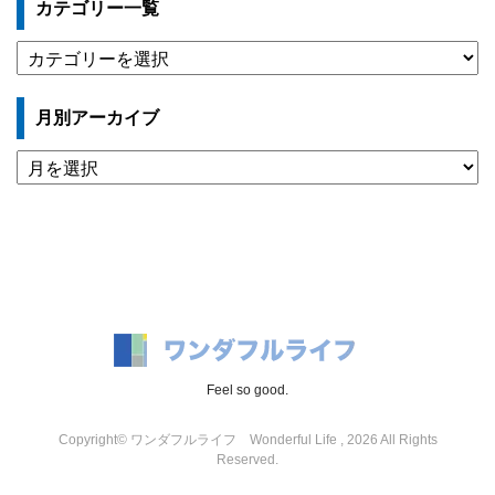
カテゴリー一覧
カ
テ
ゴ
月別アーカイブ
リ
ー
月
一
別
覧
ア
ー
カ
イ
ブ
Feel so good.
Copyright© ワンダフルライフ Wonderful Life , 2026 All Rights
Reserved.