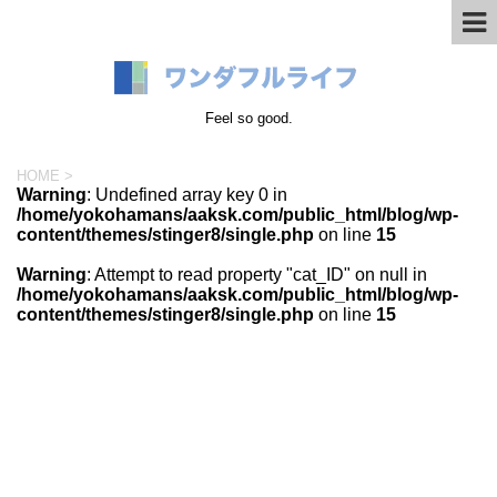
Feel so good.
HOME
>
Warning
: Undefined array key 0 in
/home/yokohamans/aaksk.com/public_html/blog/wp-
content/themes/stinger8/single.php
on line
15
Warning
: Attempt to read property "cat_ID" on null in
/home/yokohamans/aaksk.com/public_html/blog/wp-
content/themes/stinger8/single.php
on line
15