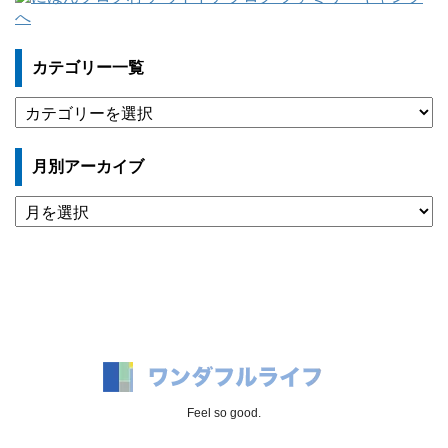
カテゴリー一覧
カ
テ
ゴ
月別アーカイブ
リ
ー
月
一
別
覧
ア
ー
カ
イ
ブ
Feel so good.