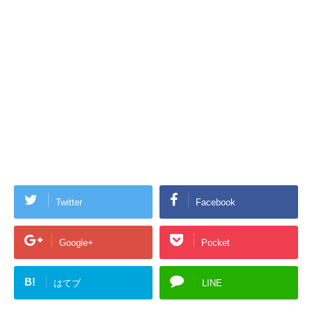
Twitter
Facebook
Google+
Pocket
B!
はてブ
LINE