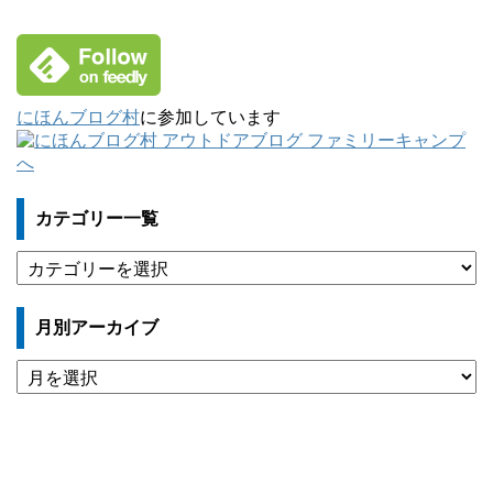
にほんブログ村
に参加しています
カテゴリー一覧
カ
テ
ゴ
月別アーカイブ
リ
ー
月
一
別
覧
ア
ー
カ
イ