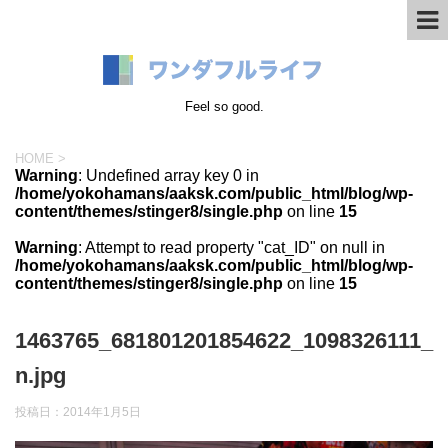
Feel so good.
HOME
>
Warning
: Undefined array key 0 in
/home/yokohamans/aaksk.com/public_html/blog/wp-
content/themes/stinger8/single.php
on line
15
Warning
: Attempt to read property "cat_ID" on null in
/home/yokohamans/aaksk.com/public_html/blog/wp-
content/themes/stinger8/single.php
on line
15
1463765_681801201854622_1098326111_
n.jpg
投稿日：
2014年1月5日