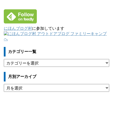
にほんブログ村
に参加しています
カテゴリー一覧
カ
テ
ゴ
月別アーカイブ
リ
ー
月
一
別
覧
ア
ー
カ
イ