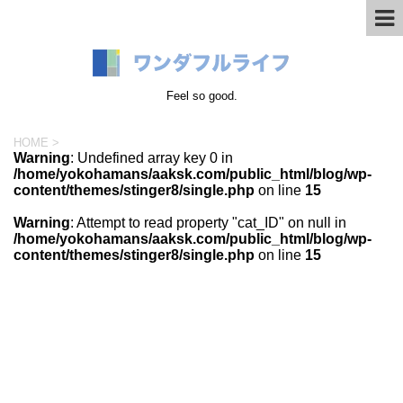
Feel so good.
HOME
>
Warning
: Undefined array key 0 in
/home/yokohamans/aaksk.com/public_html/blog/wp-
content/themes/stinger8/single.php
on line
15
Warning
: Attempt to read property "cat_ID" on null in
/home/yokohamans/aaksk.com/public_html/blog/wp-
content/themes/stinger8/single.php
on line
15